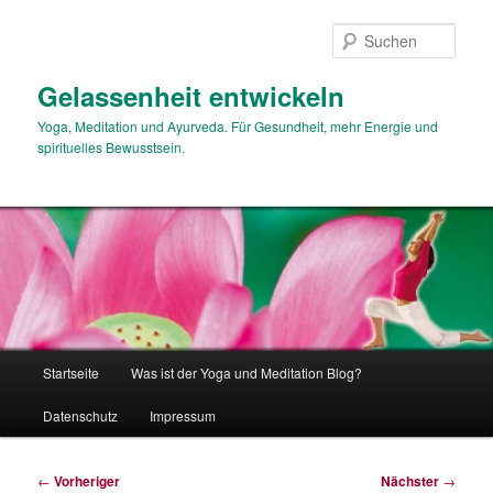
Zum
primären
Such
Inhalt
springen
Gelassenheit entwickeln
Yoga, Meditation und Ayurveda. Für Gesundheit, mehr Energie und
spirituelles Bewusstsein.
Hauptmenü
Startseite
Was ist der Yoga und Meditation Blog?
Datenschutz
Impressum
Beitragsnavigation
←
Vorheriger
Nächster
→