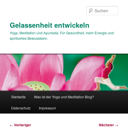
Zum
primären
Such
Inhalt
springen
Gelassenheit entwickeln
Yoga, Meditation und Ayurveda. Für Gesundheit, mehr Energie und
spirituelles Bewusstsein.
Hauptmenü
Startseite
Was ist der Yoga und Meditation Blog?
Datenschutz
Impressum
Beitragsnavigation
←
Vorheriger
Nächster
→