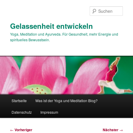
Zum
primären
Such
Inhalt
springen
Gelassenheit entwickeln
Yoga, Meditation und Ayurveda. Für Gesundheit, mehr Energie und
spirituelles Bewusstsein.
Hauptmenü
Startseite
Was ist der Yoga und Meditation Blog?
Datenschutz
Impressum
Beitragsnavigation
←
Vorheriger
Nächster
→