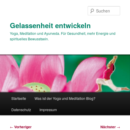
Zum
primären
Such
Inhalt
springen
Gelassenheit entwickeln
Yoga, Meditation und Ayurveda. Für Gesundheit, mehr Energie und
spirituelles Bewusstsein.
Hauptmenü
Startseite
Was ist der Yoga und Meditation Blog?
Datenschutz
Impressum
Beitragsnavigation
←
Vorheriger
Nächster
→