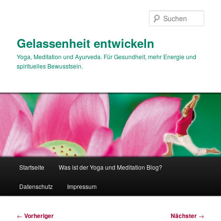
Zum
primären
Such
Inhalt
springen
Gelassenheit entwickeln
Yoga, Meditation und Ayurveda. Für Gesundheit, mehr Energie und
spirituelles Bewusstsein.
Hauptmenü
Startseite
Was ist der Yoga und Meditation Blog?
Datenschutz
Impressum
Beitragsnavigation
←
Vorheriger
Nächster
→