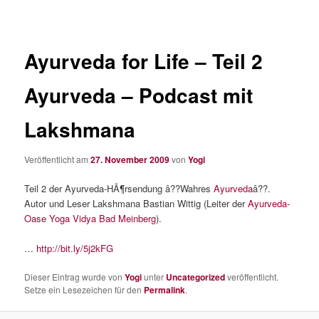
Ayurveda for Life – Teil 2
Ayurveda – Podcast mit
Lakshmana
Veröffentlicht am
27. November 2009
von
Yogi
Teil 2 der Ayurveda-HÃ¶rsendung â??Wahres
Ayurveda
â??.
Autor und Leser Lakshmana Bastian Wittig (Leiter der
Ayurveda-
Oase Yoga Vidya Bad Meinberg
).
…
http://bit.ly/5j2kFG
Dieser Eintrag wurde von
Yogi
unter
Uncategorized
veröffentlicht.
Setze ein Lesezeichen für den
Permalink
.