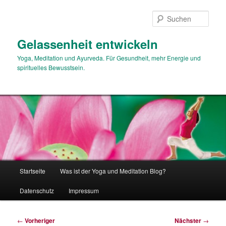
Zum
primären
Such
Inhalt
springen
Gelassenheit entwickeln
Yoga, Meditation und Ayurveda. Für Gesundheit, mehr Energie und
spirituelles Bewusstsein.
Hauptmenü
Startseite
Was ist der Yoga und Meditation Blog?
Datenschutz
Impressum
Beitragsnavigation
←
Vorheriger
Nächster
→