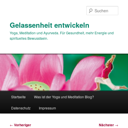
Zum
primären
Such
Inhalt
springen
Gelassenheit entwickeln
Yoga, Meditation und Ayurveda. Für Gesundheit, mehr Energie und
spirituelles Bewusstsein.
Hauptmenü
Startseite
Was ist der Yoga und Meditation Blog?
Datenschutz
Impressum
Beitragsnavigation
←
Vorheriger
Nächster
→