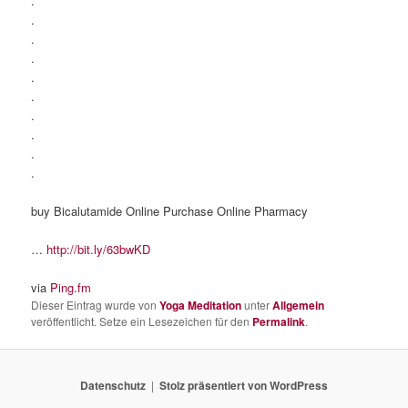
.
.
.
.
.
.
.
.
.
.
buy Bicalutamide Online Purchase Online Pharmacy
…
http://bit.ly/63bwKD
via
Ping.fm
Dieser Eintrag wurde von
Yoga Meditation
unter
Allgemein
veröffentlicht. Setze ein Lesezeichen für den
Permalink
.
Datenschutz
Stolz präsentiert von WordPress