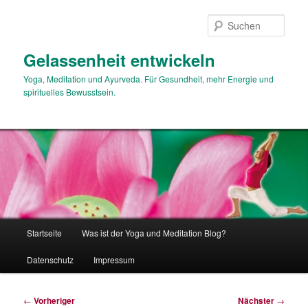
Zum
primären
Such
Inhalt
springen
Gelassenheit entwickeln
Yoga, Meditation und Ayurveda. Für Gesundheit, mehr Energie und
spirituelles Bewusstsein.
Hauptmenü
Startseite
Was ist der Yoga und Meditation Blog?
Datenschutz
Impressum
Beitragsnavigation
←
Vorheriger
Nächster
→