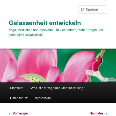
Zum
primären
Such
Inhalt
springen
Gelassenheit entwickeln
Yoga, Meditation und Ayurveda. Für Gesundheit, mehr Energie und
spirituelles Bewusstsein.
Hauptmenü
Startseite
Was ist der Yoga und Meditation Blog?
Datenschutz
Impressum
Beitragsnavigation
←
Vorheriger
Nächster
→