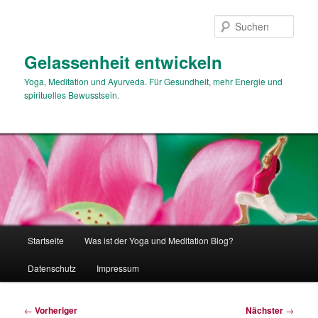
Zum
primären
Such
Inhalt
springen
Gelassenheit entwickeln
Yoga, Meditation und Ayurveda. Für Gesundheit, mehr Energie und
spirituelles Bewusstsein.
Hauptmenü
Startseite
Was ist der Yoga und Meditation Blog?
Datenschutz
Impressum
Beitragsnavigation
←
Vorheriger
Nächster
→