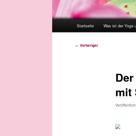
Hauptmenü
Startseite
Was ist der Yoga 
Beitragsnavigation
←
Vorheriger
Der
mit
Veröffentlic