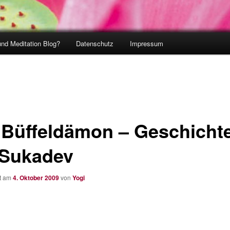
und Meditation Blog?
Datenschutz
Impressum
 Büffeldämon – Geschicht
 Sukadev
ht am
4. Oktober 2009
von
Yogi