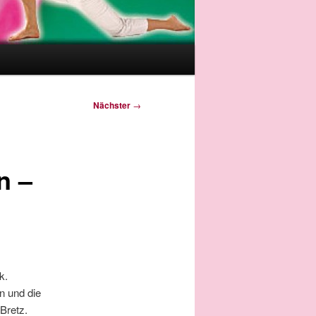
Nächster
→
n –
k.
n und die
Bretz.