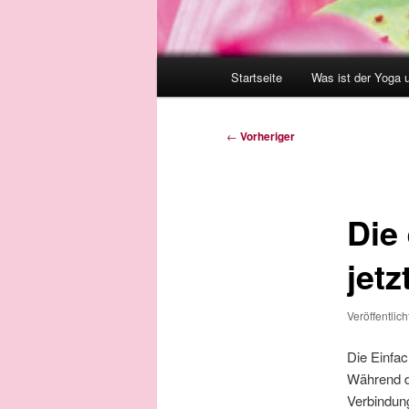
Hauptmenü
Startseite
Was ist der Yoga 
Beitragsnavigation
←
Vorheriger
Die
jetz
Veröffentlic
Die Einfac
Während du
Verbindun