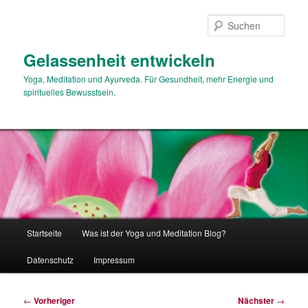
Zum
primären
Such
Inhalt
springen
Gelassenheit entwickeln
Yoga, Meditation und Ayurveda. Für Gesundheit, mehr Energie und
spirituelles Bewusstsein.
Hauptmenü
Startseite
Was ist der Yoga und Meditation Blog?
Datenschutz
Impressum
Beitragsnavigation
←
Vorheriger
Nächster
→