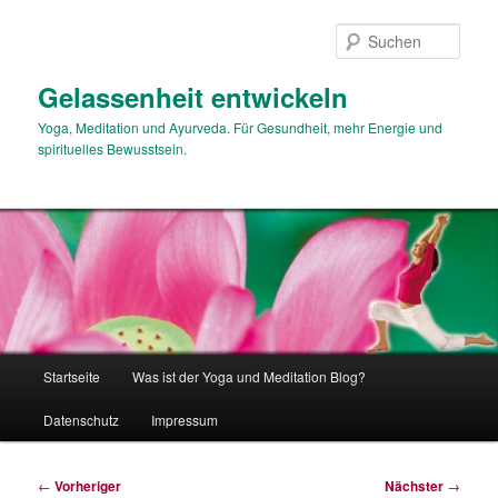
Zum
primären
Such
Inhalt
springen
Gelassenheit entwickeln
Yoga, Meditation und Ayurveda. Für Gesundheit, mehr Energie und
spirituelles Bewusstsein.
Hauptmenü
Startseite
Was ist der Yoga und Meditation Blog?
Datenschutz
Impressum
Beitragsnavigation
←
Vorheriger
Nächster
→