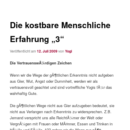
Die kostbare Menschliche
Erfahrung „3“
Veröffentlicht am
12. Juli 2009
von
Yogi
Die VertrauenswÃ¼rdigen Zeichen
Wenn wir die Wege der gÃ¶ttlichen Erkenntnis nicht aufgeben
aus Gier, Wut, Angst oder Dummheit, werden wir als
vertrauensvoll geachtet und sind vortreffliche Yogis fÃ¼r das
wahrhaftig Gute.
Die gÃ¶ttlichen Wege nicht aus Gier aufzugeben bedeutet, sie
nicht aus Verlangen nach Erkenntnis zu widersprechen. Z.B.
Jemand verspricht uns alle ReichtÃ¼mer der Welt oder
VergnÃ¼gen mit Frauen oder MÃ¤nner, Essen und Trinken in
HÃ¼lle und FÃ¼lle, â?? geben wir die Wege zur gÃ¶tt…