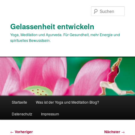
Zum
primären
Such
Inhalt
springen
Gelassenheit entwickeln
Yoga, Meditation und Ayurveda. Für Gesundheit, mehr Energie und
spirituelles Bewusstsein.
Hauptmenü
Startseite
Was ist der Yoga und Meditation Blog?
Datenschutz
Impressum
Beitragsnavigation
←
Vorheriger
Nächster
→