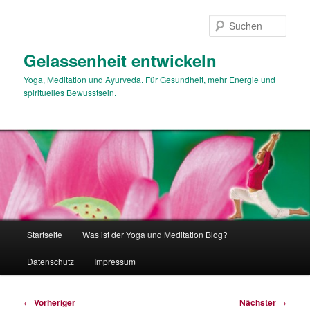
Zum
primären
Such
Inhalt
springen
Gelassenheit entwickeln
Yoga, Meditation und Ayurveda. Für Gesundheit, mehr Energie und
spirituelles Bewusstsein.
Hauptmenü
Startseite
Was ist der Yoga und Meditation Blog?
Datenschutz
Impressum
Beitragsnavigation
←
Vorheriger
Nächster
→