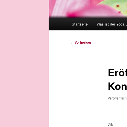
Hauptmenü
Startseite
Was ist der Yoga 
Beitragsnavigation
←
Vorheriger
Erö
Kon
Veröffentlic
Zitat