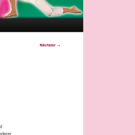
Nächster
→
ad
nderer