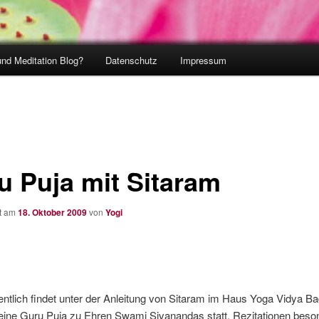
und Meditation Blog?
Datenschutz
Impressum
u Puja mit Sitaram
ht am
18. Oktober 2009
von
Yogi
tlich findet unter der Anleitung von Sitaram im Haus Yoga Vidya B
eine Guru Puja zu Ehren Swami Sivanandas statt. Rezitationen beso