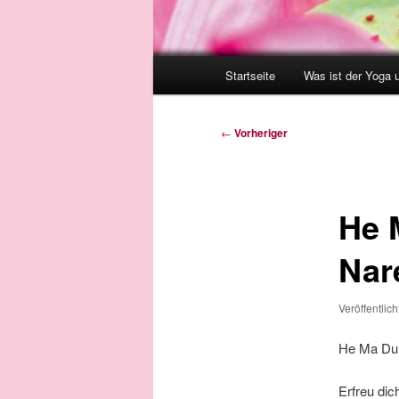
Hauptmenü
Startseite
Was ist der Yoga 
Beitragsnavigation
←
Vorheriger
He 
Nar
Veröffentlic
He Ma Du
Erfreu di