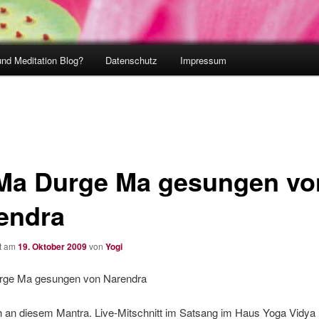
und Meditation Blog?
Datenschutz
Impressum
Ma Durge Ma gesungen vo
endra
ht am
19. Oktober 2009
von
Yogi
rge Ma gesungen von Narendra
ch an diesem Mantra. Live-Mitschnitt im Satsang im Haus Yoga Vidya