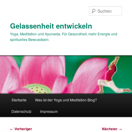
Zum
primären
Such
Inhalt
springen
Gelassenheit entwickeln
Yoga, Meditation und Ayurveda. Für Gesundheit, mehr Energie und
spirituelles Bewusstsein.
Hauptmenü
Startseite
Was ist der Yoga und Meditation Blog?
Datenschutz
Impressum
Beitragsnavigation
←
Vorheriger
Nächster
→