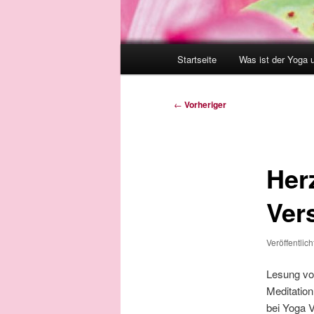
Hauptmenü
Startseite
Was ist der Yoga 
Beitragsnavigation
←
Vorheriger
Her
Ver
Veröffentlic
Lesung vo
Meditation
bei Yoga 