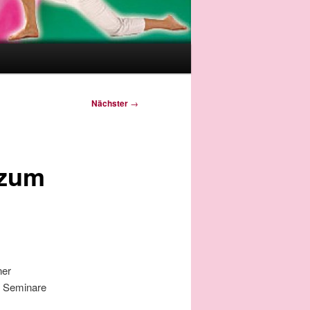
Nächster
→
 zum
ner
: Seminare