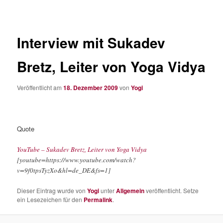
Interview mit Sukadev
Bretz, Leiter von Yoga Vidya
Veröffentlicht am
18. Dezember 2009
von
Yogi
Quote
YouTube – Sukadev Bretz, Leiter von Yoga Vidya
[youtube=https://www.youtube.com/watch?
v=9f0tpsTyzXo&hl=de_DE&fs=1]
Dieser Eintrag wurde von
Yogi
unter
Allgemein
veröffentlicht. Setze
ein Lesezeichen für den
Permalink
.