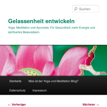
Zum
primären
Such
Inhalt
springen
Gelassenheit entwickeln
Yoga, Meditation und Ayurveda. Für Gesundheit, mehr Energie und
spirituelles Bewusstsein.
Hauptmenü
Startseite
Was ist der Yoga und Meditation Blog?
Datenschutz
Impressum
Beitragsnavigation
←
Vorheriger
Nächster
→