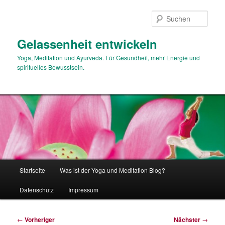
Zum
primären
Such
Inhalt
springen
Gelassenheit entwickeln
Yoga, Meditation und Ayurveda. Für Gesundheit, mehr Energie und
spirituelles Bewusstsein.
Hauptmenü
Startseite
Was ist der Yoga und Meditation Blog?
Datenschutz
Impressum
Beitragsnavigation
←
Vorheriger
Nächster
→