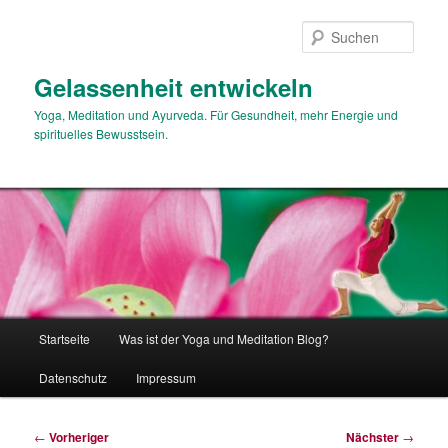
Zum
primären
Such
Inhalt
springen
Gelassenheit entwickeln
Yoga, Meditation und Ayurveda. Für Gesundheit, mehr Energie und
spirituelles Bewusstsein.
Hauptmenü
Startseite
Was ist der Yoga und Meditation Blog?
Datenschutz
Impressum
Beitragsnavigation
←
Vorheriger
Nächster
→