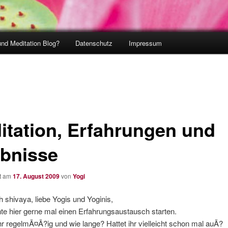
und Meditation Blog?
Datenschutz
Impressum
itation, Erfahrungen und
ebnisse
ht am
17. August 2009
von
Yogi
shivaya, liebe Yogis und Yoginis,
e hier gerne mal einen Erfahrungsaustausch starten.
ihr regelmÃ¤Ã?ig und wie lange? Hattet ihr vielleicht schon mal auÃ?