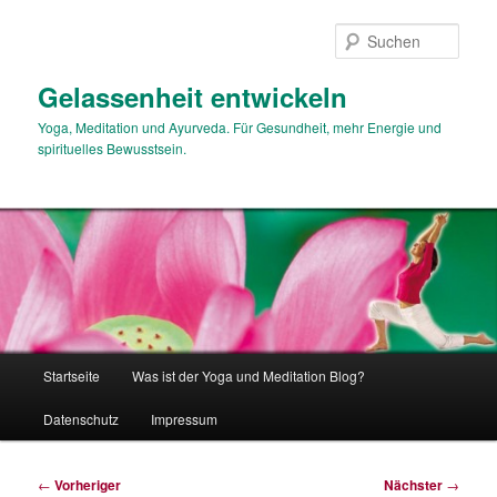
Zum
primären
Such
Inhalt
springen
Gelassenheit entwickeln
Yoga, Meditation und Ayurveda. Für Gesundheit, mehr Energie und
spirituelles Bewusstsein.
Hauptmenü
Startseite
Was ist der Yoga und Meditation Blog?
Datenschutz
Impressum
Beitragsnavigation
←
Vorheriger
Nächster
→