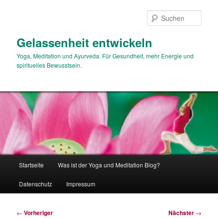
Zum
primären
Such
Inhalt
springen
Gelassenheit entwickeln
Yoga, Meditation und Ayurveda. Für Gesundheit, mehr Energie und
spirituelles Bewusstsein.
Hauptmenü
Startseite
Was ist der Yoga und Meditation Blog?
Datenschutz
Impressum
Beitragsnavigation
←
Vorheriger
Nächster
→