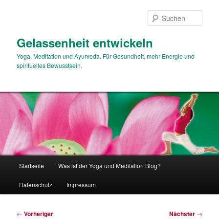
Zum
primären
Such
Inhalt
springen
Gelassenheit entwickeln
Yoga, Meditation und Ayurveda. Für Gesundheit, mehr Energie und
spirituelles Bewusstsein.
Hauptmenü
Startseite
Was ist der Yoga und Meditation Blog?
Datenschutz
Impressum
Beitragsnavigation
←
Vorheriger
Nächster
→