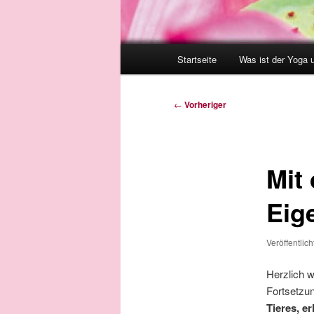
Hauptmenü
Startseite
Was ist der Yoga 
Beitragsnavigation
←
Vorheriger
Mit 
Eig
Veröffentlic
Herzlich w
Fortsetzun
Tieres, er