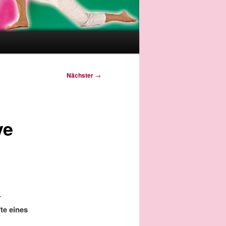
Nächster
→
ve
r
te eines