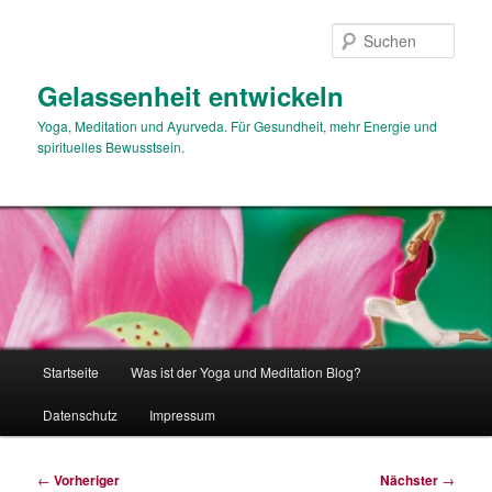
Zum
primären
Such
Inhalt
springen
Gelassenheit entwickeln
Yoga, Meditation und Ayurveda. Für Gesundheit, mehr Energie und
spirituelles Bewusstsein.
Hauptmenü
Startseite
Was ist der Yoga und Meditation Blog?
Datenschutz
Impressum
Beitragsnavigation
←
Vorheriger
Nächster
→