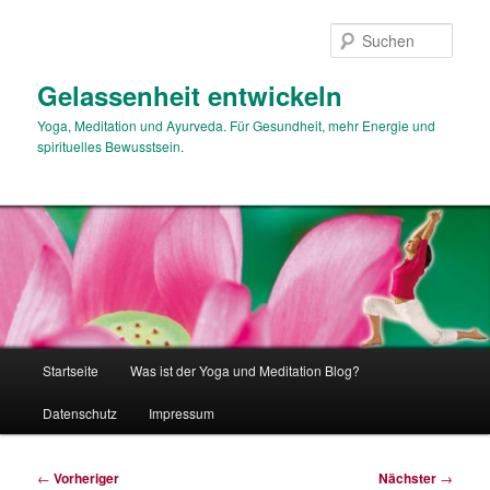
Zum
primären
Such
Inhalt
springen
Gelassenheit entwickeln
Yoga, Meditation und Ayurveda. Für Gesundheit, mehr Energie und
spirituelles Bewusstsein.
Hauptmenü
Startseite
Was ist der Yoga und Meditation Blog?
Datenschutz
Impressum
Beitragsnavigation
←
Vorheriger
Nächster
→