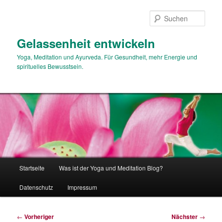
Zum
primären
Such
Inhalt
springen
Gelassenheit entwickeln
Yoga, Meditation und Ayurveda. Für Gesundheit, mehr Energie und
spirituelles Bewusstsein.
Hauptmenü
Startseite
Was ist der Yoga und Meditation Blog?
Datenschutz
Impressum
Beitragsnavigation
←
Vorheriger
Nächster
→