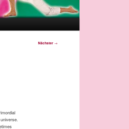
Nächster
→
imordial
 universe.
metimes