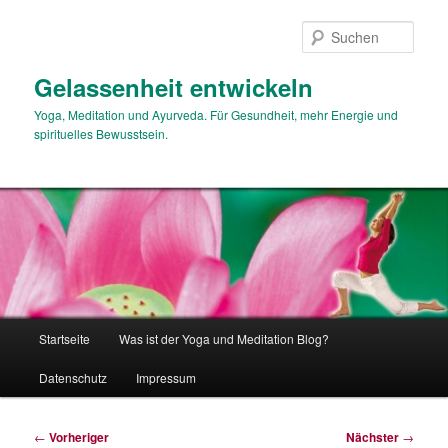
Zum
primären
Such
Inhalt
springen
Gelassenheit entwickeln
Yoga, Meditation und Ayurveda. Für Gesundheit, mehr Energie und
spirituelles Bewusstsein.
Hauptmenü
Startseite
Was ist der Yoga und Meditation Blog?
Datenschutz
Impressum
Beitragsnavigation
←
Vorheriger
Nächster
→