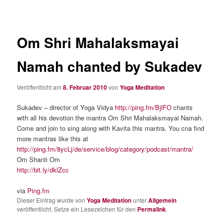
Om Shri Mahalaksmayai
Namah chanted by Sukadev
Veröffentlicht am
8. Februar 2010
von
Yoga Meditation
Sukadev – director of Yoga Vidya
http://ping.fm/BjlFO
chants
with all his devotion the mantra Om Shri Mahalaksmayai Namah.
Come and join to sing along with Kavita this mantra. You cna find
more mantras like this at
http://ping.fm/8ycLj/de/service/blog/category/podcast/mantra/
Om Shanti Om
http://bit.ly/dklZcc
via
Ping.fm
Dieser Eintrag wurde von
Yoga Meditation
unter
Allgemein
veröffentlicht. Setze ein Lesezeichen für den
Permalink
.