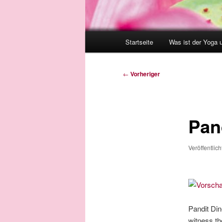
Hauptmenü
Startseite
Was ist der Yoga 
Beitragsnavigation
←
Vorheriger
Pan
Veröffentlic
Pandit Din
witness t