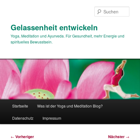
Zum
primären
Such
Inhalt
springen
Gelassenheit entwickeln
Yoga, Meditation und Ayurveda. Für Gesundheit, mehr Energie und
spirituelles Bewusstsein.
Hauptmenü
Startseite
Was ist der Yoga und Meditation Blog?
Datenschutz
Impressum
Beitragsnavigation
←
Vorheriger
Nächster
→