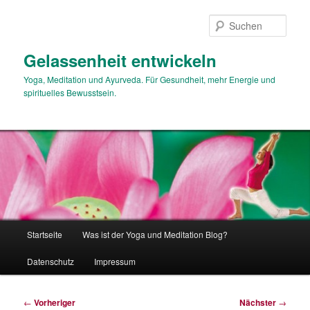
Zum
primären
Such
Inhalt
springen
Gelassenheit entwickeln
Yoga, Meditation und Ayurveda. Für Gesundheit, mehr Energie und
spirituelles Bewusstsein.
Hauptmenü
Startseite
Was ist der Yoga und Meditation Blog?
Datenschutz
Impressum
Beitragsnavigation
←
Vorheriger
Nächster
→