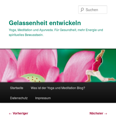
Zum
primären
Such
Inhalt
springen
Gelassenheit entwickeln
Yoga, Meditation und Ayurveda. Für Gesundheit, mehr Energie und
spirituelles Bewusstsein.
Hauptmenü
Startseite
Was ist der Yoga und Meditation Blog?
Datenschutz
Impressum
Beitragsnavigation
←
Vorheriger
Nächster
→