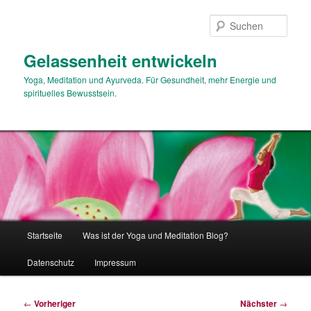
Zum
primären
Such
Inhalt
springen
Gelassenheit entwickeln
Yoga, Meditation und Ayurveda. Für Gesundheit, mehr Energie und
spirituelles Bewusstsein.
Hauptmenü
Startseite
Was ist der Yoga und Meditation Blog?
Datenschutz
Impressum
Beitragsnavigation
←
Vorheriger
Nächster
→