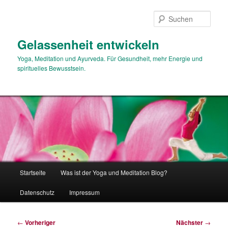
Zum
primären
Such
Inhalt
springen
Gelassenheit entwickeln
Yoga, Meditation und Ayurveda. Für Gesundheit, mehr Energie und
spirituelles Bewusstsein.
Hauptmenü
Startseite
Was ist der Yoga und Meditation Blog?
Datenschutz
Impressum
Beitragsnavigation
←
Vorheriger
Nächster
→