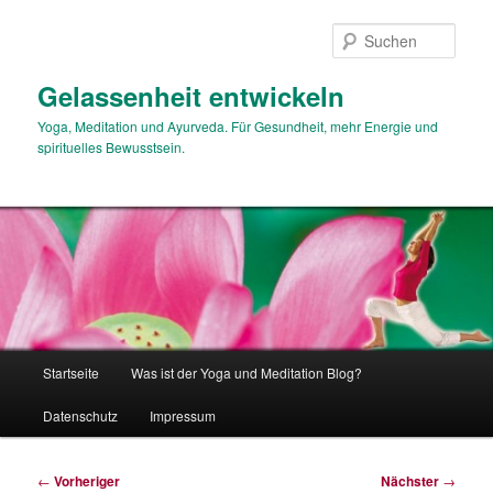
Zum
primären
Such
Inhalt
springen
Gelassenheit entwickeln
Yoga, Meditation und Ayurveda. Für Gesundheit, mehr Energie und
spirituelles Bewusstsein.
Hauptmenü
Startseite
Was ist der Yoga und Meditation Blog?
Datenschutz
Impressum
Beitragsnavigation
←
Vorheriger
Nächster
→