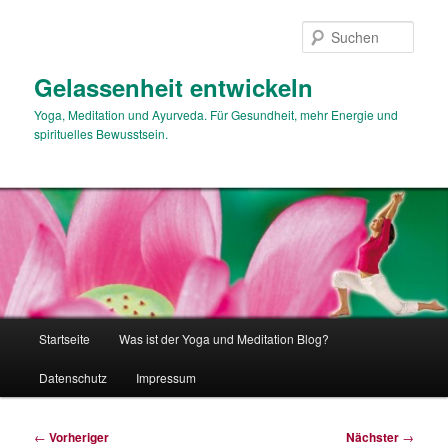
Zum
primären
Such
Inhalt
springen
Gelassenheit entwickeln
Yoga, Meditation und Ayurveda. Für Gesundheit, mehr Energie und
spirituelles Bewusstsein.
Hauptmenü
Startseite
Was ist der Yoga und Meditation Blog?
Datenschutz
Impressum
Beitragsnavigation
←
Vorheriger
Nächster
→