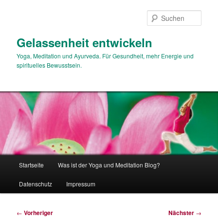
Zum
primären
Such
Inhalt
springen
Gelassenheit entwickeln
Yoga, Meditation und Ayurveda. Für Gesundheit, mehr Energie und
spirituelles Bewusstsein.
Hauptmenü
Startseite
Was ist der Yoga und Meditation Blog?
Datenschutz
Impressum
Beitragsnavigation
←
Vorheriger
Nächster
→