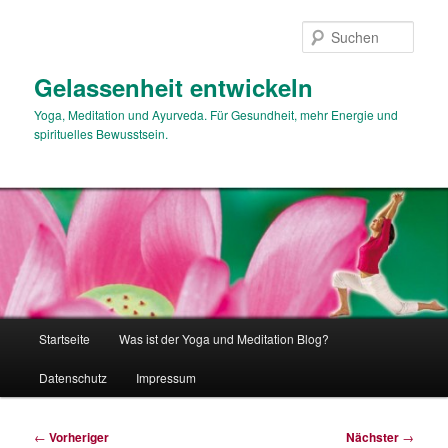
Zum
primären
Such
Inhalt
springen
Gelassenheit entwickeln
Yoga, Meditation und Ayurveda. Für Gesundheit, mehr Energie und
spirituelles Bewusstsein.
Hauptmenü
Startseite
Was ist der Yoga und Meditation Blog?
Datenschutz
Impressum
Beitragsnavigation
←
Vorheriger
Nächster
→