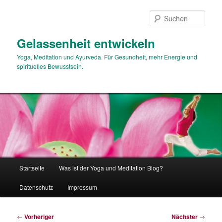
Zum
primären
Such
Inhalt
springen
Gelassenheit entwickeln
Yoga, Meditation und Ayurveda. Für Gesundheit, mehr Energie und
spirituelles Bewusstsein.
Hauptmenü
Startseite
Was ist der Yoga und Meditation Blog?
Datenschutz
Impressum
Beitragsnavigation
←
Vorheriger
Nächster
→