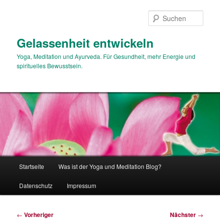
Zum
primären
Such
Inhalt
springen
Gelassenheit entwickeln
Yoga, Meditation und Ayurveda. Für Gesundheit, mehr Energie und
spirituelles Bewusstsein.
Hauptmenü
Startseite
Was ist der Yoga und Meditation Blog?
Datenschutz
Impressum
Beitragsnavigation
←
Vorheriger
Nächster
→