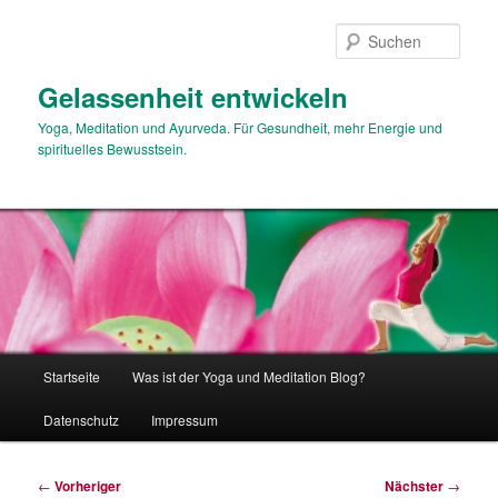
Zum
primären
Such
Inhalt
springen
Gelassenheit entwickeln
Yoga, Meditation und Ayurveda. Für Gesundheit, mehr Energie und
spirituelles Bewusstsein.
Hauptmenü
Startseite
Was ist der Yoga und Meditation Blog?
Datenschutz
Impressum
Beitragsnavigation
←
Vorheriger
Nächster
→