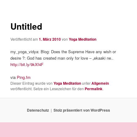
Untitled
Veröffentlicht am
1. März 2010
von
Yoga Meditation
my_yoga_vidya: Blog: Does the Supreme Have any wish or
desire ?: God has created man only for love – „ekaaki ne..
http://bit.ly/9kXf4F
via
Ping.fm
Dieser Eintrag wurde von
Yoga Meditation
unter
Allgemein
veröffentlicht. Setze ein Lesezeichen für den
Permalink
.
Datenschutz
Stolz präsentiert von WordPress