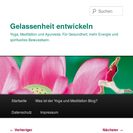
Zum
primären
Such
Inhalt
springen
Gelassenheit entwickeln
Yoga, Meditation und Ayurveda. Für Gesundheit, mehr Energie und
spirituelles Bewusstsein.
Hauptmenü
Startseite
Was ist der Yoga und Meditation Blog?
Datenschutz
Impressum
Beitragsnavigation
←
Vorheriger
Nächster
→