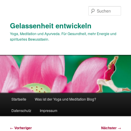
Zum
primären
Such
Inhalt
springen
Gelassenheit entwickeln
Yoga, Meditation und Ayurveda. Für Gesundheit, mehr Energie und
spirituelles Bewusstsein.
Hauptmenü
Startseite
Was ist der Yoga und Meditation Blog?
Datenschutz
Impressum
Beitragsnavigation
←
Vorheriger
Nächster
→