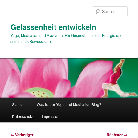
Zum
primären
Such
Inhalt
springen
Gelassenheit entwickeln
Yoga, Meditation und Ayurveda. Für Gesundheit, mehr Energie und
spirituelles Bewusstsein.
Hauptmenü
Startseite
Was ist der Yoga und Meditation Blog?
Datenschutz
Impressum
Beitragsnavigation
←
Vorheriger
Nächster
→